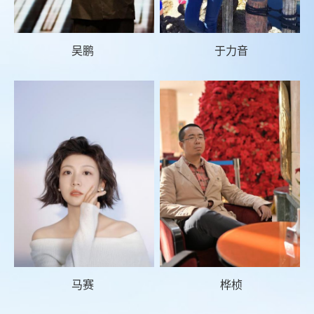
吴鹏
于力音
马赛
桦桢