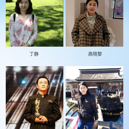
丁静
高晓黎