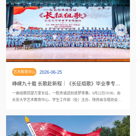
2026-06-05
艺术教育中心
峥嵘九十载 长歌赴新程｜《长征组歌》毕业季专场演出圆满落幕
梦青春。6月22日19:00，由
6月4日上午，陕西省第八届大学生艺术展演
（处）主办，陕西省合唱协会协
校区长安文化艺术中心207召开。校团委书
绎的“峥嵘九十载 长歌赴新程”
主任张红、校团委副书记林泓宇出席会议。
校区长安文化艺术中心大礼堂圆
工委书记，大学生艺术团及相关艺术类学生
与教职工近千人齐聚现场，沉浸式
张红传达了《长安大学组织参加陕西省第八
悟长征精神，收下这份独一无二
施方案》，明确了本届大艺展“向美而行，逐
由陕西省合唱协会直属合唱团近
演、艺术作品、高校美育改革创新优秀成果、.