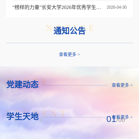
“榜样的力量”长安大学2026年优秀学生表彰大会举行
2026-04-30
N-O-T-I-C-E
通知公告
查看更多 >
P-A-R-T-Y
党建动态
查看更多 >
S-T-U-D-E-N-T
学生天地
01
查看更多 >
/00